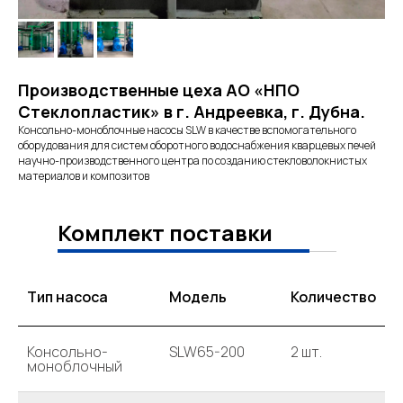
Реализованные проекты
О компании
Производственные цеха АО «НПО
Стеклопластик» в г. Андреевка, г. Дубна.
ООО "Эс-Эл Пампс" 2023г.
ИНН: 2543173627.
Консольно-моноблочные насосы SLW в качестве вспомогательного
оборудования для систем оборотного водоснабжения кварцевых печей
научно-производственного центра по созданию стекловолокнистых
материалов и композитов
Комплект поставки
Тип насоса
Модель
Количество
Консольно-
SLW65-200
2 шт.
моноблочный