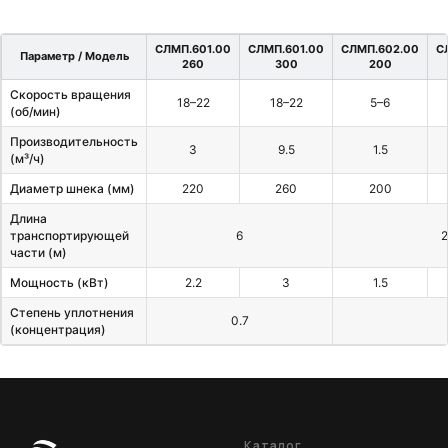
СЛМП.601.00
СЛМП.601.00
СЛМП.602.00
С
Параметр / Модель
260
300
200
Скорость вращения
18–22
18–22
5–6
(об/мин)
Производительность
3
9.5
1.5
(м³/ч)
Диаметр шнека (мм)
220
260
200
Длина
транспортирующей
6
2
части (м)
Мощность (кВт)
2.2
3
1.5
Степень уплотнения
0.7
(концентрация)
Каталог