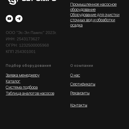
Реализованные проекты
Промышленное насосное
оборудование
Оборудование для очистки
О компании
сточных вод и обработки
осадка
ООО "Эс-Эл Пампс" 2023г.
ООО "Эс-Эл Пампс" 2023г.
ИНН: 2543173627
ИНН: 2543173627.
ОГРН: 1232500005968
КПП 254301001
Подбор оборудования
О компании
Заявка менеджеру
О нас
Каталог
Сертификаты
Система подбора
Реквизиты
Таблица аналогов насосов
Контакты