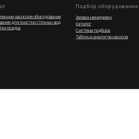
ог
Подбор оборудования
енное насосное оборудование
Заявка менеджеру
ание для очистки сточных вод
Каталог
тки осадка
Система подбора
Таблица аналогов насосов