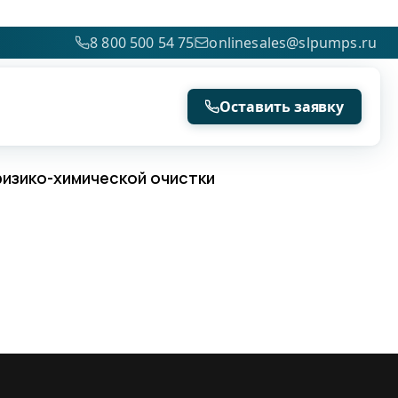
8 800 500 54 75
onlinesales@slpumps.ru
Оставить заявку
физико-химической очистки