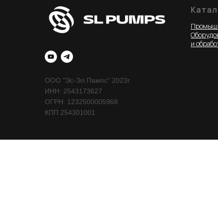
Катал
Промышл
Оборудов
и обрабо
ООО "Эс-Эл Пампс" 2023г.
ИНН: 2543173627
ОГРН: 1232500005968
КПП 254301001