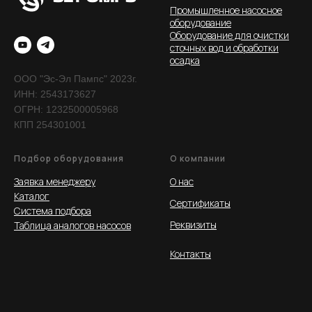
Реализованные проекты
Промышленное насосное
оборудование
Оборудование для очистки
О компании
сточных вод и обработки
осадка
ООО "Эс-Эл Пампс" 2023г.
ООО "Эс-Эл Пампс" 2023г.
ИНН: 2543173627
ИНН: 2543173627.
ОГРН: 1232500005968
КПП 254301001
Подбор оборудования
О компании
Заявка менеджеру
О нас
Каталог
Сертификаты
Система подбора
Реквизиты
Таблица аналогов насосов
Контакты