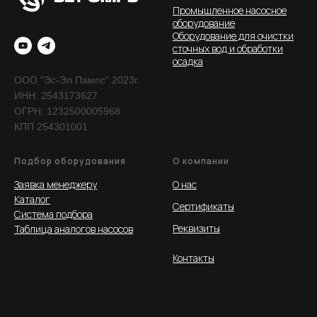
Реализованные проекты
Промышленное насосное
оборудование
Оборудование для очистки
О компании
сточных вод и обработки
осадка
ООО "Эс-Эл Пампс" 2023г.
ООО "Эс-Эл Пампс" 2023г.
ИНН: 2543173627
ИНН: 2543173627.
ОГРН: 1232500005968
КПП 254301001
Подбор оборудования
О компании
Заявка менеджеру
О нас
Каталог
Сертификаты
Система подбора
Реквизиты
Таблица аналогов насосов
Контакты