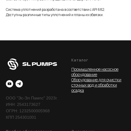
Система уплотнений разработана в соответствии с API 682.
Доступны различные типы уплотнений и планы их обвязки.
Каталог
Промышленное насосное
оборудование
Оборудование для очистки
сточных вод и обработки
осадка
ООО "Эс-Эл Пампс" 2023г.
ИНН: 2543173627
ОГРН: 1232500005968
КПП 254301001