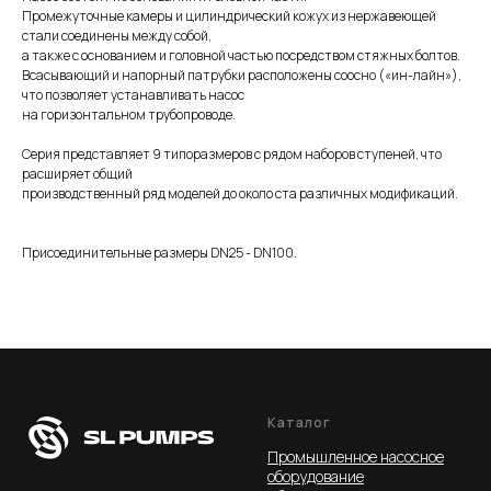
Промежуточные камеры и цилиндрический кожух из нержавеющей
стали соединены между собой,
а также с основанием и головной частью посредством стяжных болтов.
Всасывающий и напорный патрубки расположены соосно («ин-лайн»),
что позволяет устанавливать насос
на горизонтальном трубопроводе.
Серия представляет 9 типоразмеров с рядом наборов ступеней, что
расширяет общий
производственный ряд моделей до около ста различных модификаций.
Присоединительные размеры DN25 - DN100.
Каталог
Промышленное насосное
оборудование